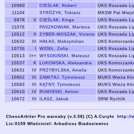
10960
CIEŚLAK, Robert
UKS Roszada Li
11104
STRÓŻYK, Tobiasz
MKSW Pat Miejs
6878
V
CIEŚLAK, Kinga
UKS Roszada Li
11076
PASZKOWIAK, Marlena
UKS Roszada Li
10512
II
ZYBER-MOSZAK, Viviene
UKS Roszada Li
10632
III
HAŁAS, Maksymilian
UKS Komorzank
10735
I
WIDEŁ, Zofia
UKS Roszada Li
10513
I++
WYSOKIŃSKI, Mateusz
UKS Roszada Li
10537
K
ŁUKOMSKA, Aleksandra
UKS Komorzank
10631
IV
PRZYBYLSKA, Amelia
UKS Komorzank
10862
III
ZAWITAJ, Tymoteusz
MUKS Wieża Kór
10583
III
KĄTNY, Tymoteusz
MUKS Wieża Kór
10610
IV
RUMIŃSKI, Antoni
UKS Roszada Li
10672
III
ILASZ, Jakub
SRW Rychlik
ChessArbiter Pro warcaby (v.3.58) (C) A.Curyło
http:/
Lic:0159 Właściciel: Arkadiusz Biadasiewicz