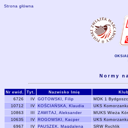
Strona główna
OKSiAL
Normy na
Nr ewid.
Tyt.
Nazwisko Imię
Klu
6726
IV
GOTOWSKI, Filip
MDK 1 Bydgosz
10712
IV
KOŚCIAŃSKA, Klaudia
UKS Komorzank
10863
III
ZAWITAJ, Aleksander
MUKS Wieża Kór
10635
IV
ROGOWSKI, Kacper
UKS Komorzank
6967
IV
PAUSZEK, Magdalena
SRW Rychlik