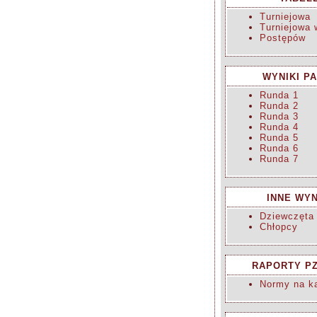
Turniejowa
Turniejowa 
Postępów
WYNIKI PA
Runda 1
Runda 2
Runda 3
Runda 4
Runda 5
Runda 6
Runda 7
INNE WYN
Dziewczęta
Chłopcy
RAPORTY P
Normy na ka