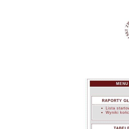
MENU
RAPORTY G
Lista starto
Wyniki koń
TABEL