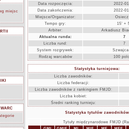
Data rozpoczęcia:
2022-01
Data zakończenia:
2022-01
wg miejsc
Miejsce/Organizator:
Osiecz
Tempo gry:
15' + 5
Arbiter:
Arkadiusz Bia
RTII
Aktualna runda:
7
Liczba rund:
7
System rozgrywek:
Szwajca
Rodzaj warcabów
100 pol
Statystyka turniejowa:
Liczba zawodników:
IKI
Liczba federacji:
Liczba zawodników z rankingiem FMJD:
Liczba kobiet:
Średni ranking turnieju:
ZWARC
Statystyka tytułów zawodników
tegorie
Tytuły międzynarodowe FMJD (Ra
GMI
GMIF
MI
MIF
MF
MFF