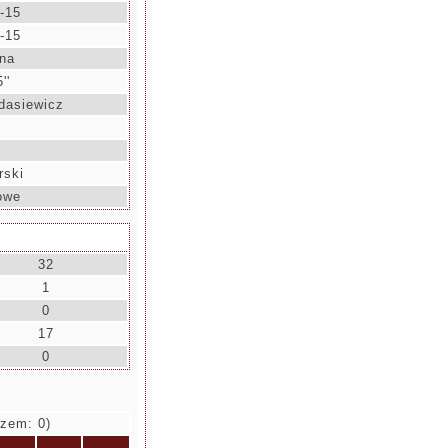
-15
-15
na
''
dasiewicz
rski
owe
32
1
0
17
0
zem: 0)