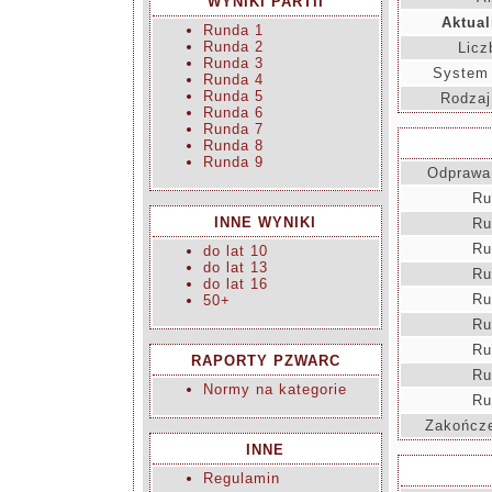
WYNIKI PARTII
Aktual
Runda 1
Runda 2
Licz
Runda 3
System 
Runda 4
Runda 5
Rodzaj
Runda 6
Runda 7
Runda 8
Runda 9
Odprawa
Ru
INNE WYNIKI
Ru
Ru
do lat 10
do lat 13
Ru
do lat 16
Ru
50+
Ru
Ru
RAPORTY PZWARC
Ru
Normy na kategorie
Ru
Zakończe
INNE
Regulamin