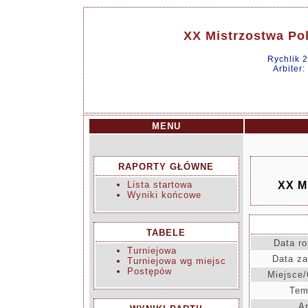
XX Mistrzostwa Po
Rychlik 
Arbiter:
MENU
RAPORTY GŁÓWNE
Lista startowa
XX M
Wyniki końcowe
TABELE
Data ro
Turniejowa
Data za
Turniejowa wg miejsc
Postępów
Miejsce/
Tem
Ar