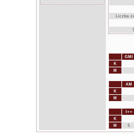
Liczba z
GMI
K
M
AM
K
M
I++
K
M
5